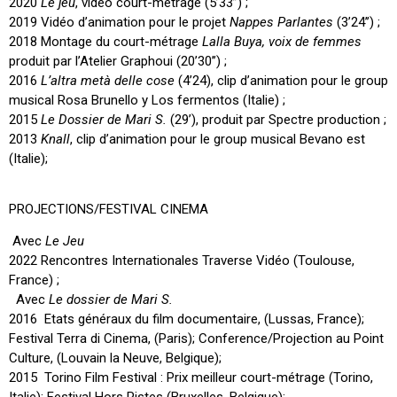
2020
Le jeu
, vidéo court-metrage (5’33”) ;
2019 Vidéo d’animation pour le projet
Nappes Parlantes
(3’24’’) ;
2018 Montage du court-métrage
Lalla Buya, voix de femmes
produit par l’Atelier Graphoui (20’30’’) ;
2016
L’altra metà delle cose
(4’24), clip d’animation pour le group
musical Rosa Brunello y Los fermentos (Italie) ;
2015
Le Dossier de Mari S.
(29’), produit par Spectre production ;
2013
Knall
, clip d’animation pour le group musical Bevano est
(Italie);
PROJECTIONS/FESTIVAL CINEMA
Avec
Le Jeu
2022 Rencontres Internationales Traverse Vidéo (Toulouse,
France) ;
Avec
Le dossier de Mari S.
2016 Etats généraux du film documentaire, (Lussas, France);
Festival Terra di Cinema, (Paris); Conference/Projection au Point
Culture, (Louvain la Neuve, Belgique);
2015 Torino Film Festival : Prix meilleur court-métrage (Torino,
Italie); Festival Hors Pistes (Bruxelles, Belgique);